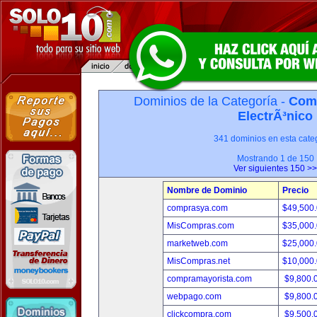
Dominios de la Categoría -
Com
ElectrÃ³nico
341 dominios en esta categ
Mostrando 1 de 150
Ver siguientes 150 >>
Nombre de Dominio
Precio
comprasya.com
$49,500
MisCompras.com
$35,000
marketweb.com
$25,000
MisCompras.net
$10,000
compramayorista.com
$9,800.
webpago.com
$9,800.
clickcompra.com
$9,500.