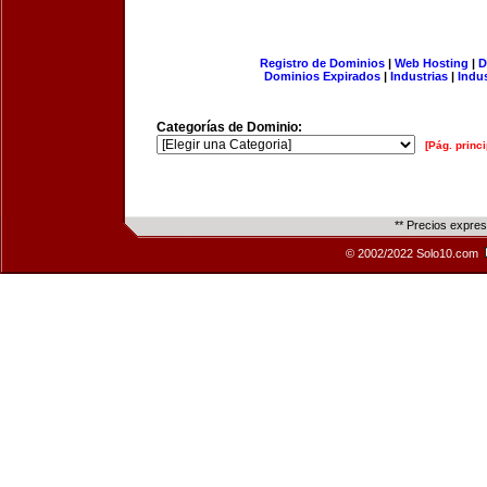
Registro de Dominios
|
Web Hosting
|
D
Dominios Expirados
|
Industrias
|
Indu
Categorías de Dominio:
[Pág. princi
** Precios expre
© 2002/2022 Solo10.com