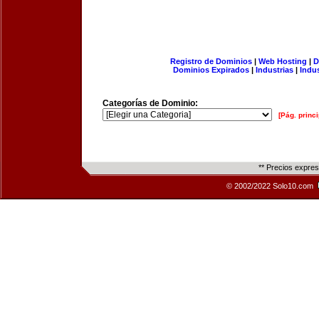
Registro de Dominios
|
Web Hosting
|
D
Dominios Expirados
|
Industrias
|
Indu
Categorías de Dominio:
[Pág. princi
** Precios expre
© 2002/2022 Solo10.com