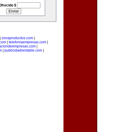
Ofrecido $
|
zonaproductos.com
|
.com
|
telefoniaempresas.com
|
aciondeempresas.com
|
om
|
publicidadrentable.com
|