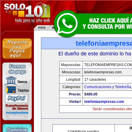
telefoniaempres
El dueño de este dominio lo ha
Mayusculas:
TELEFONIAEMPRESAS.CO
Minusculas:
telefoniaempresas.com
Longitud:
17 caracteres
Categorias:
Comunicaciones y TelefonÃ­a
Precio:
$480.00
Visitar!
telefoniaempresas.com
Serán consideradas ofer
R