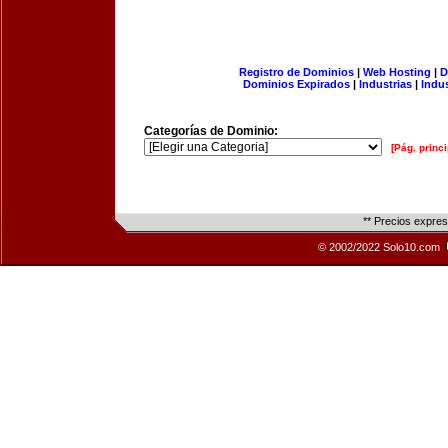
Registro de Dominios
|
Web Hosting
|
D
Dominios Expirados
|
Industrias
|
Indu
Categorías de Dominio:
[Pág. princi
** Precios expre
© 2002/2022 Solo10.com