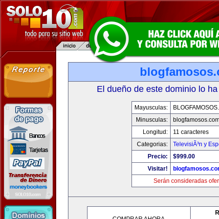
blogfamosos
El dueño de este dominio lo ha
Mayusculas:
BLOGFAMOSOS
Minusculas:
blogfamosos.co
Longitud:
11 caracteres
Categorias:
TelevisiÃ³n y Esp
Precio:
$999.00
Visitar!
blogfamosos.c
Serán consideradas ofer
R