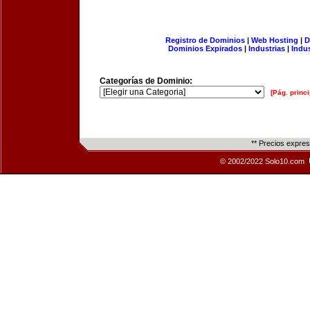
Registro de Dominios
|
Web Hosting
|
D
Dominios Expirados
|
Industrias
|
Indu
Categorías de Dominio:
[Pág. princi
** Precios expre
© 2002/2022 Solo10.com