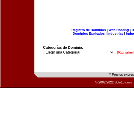
Registro de Dominios
|
Web Hosting
|
D
Dominios Expirados
|
Industrias
|
Indu
Categorías de Dominio:
[Pág. princi
** Precios expre
© 2002/2022 Solo10.com