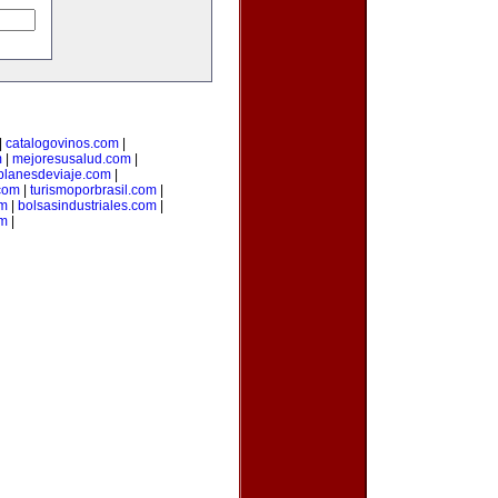
|
catalogovinos.com
|
m
|
mejoresusalud.com
|
planesdeviaje.com
|
.com
|
turismoporbrasil.com
|
om
|
bolsasindustriales.com
|
om
|