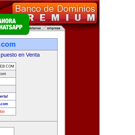
.com
 puesto en Venta
EB.COM
com
erta!
.com
tas