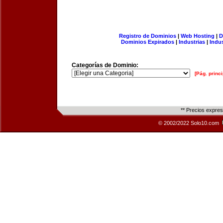
Registro de Dominios
|
Web Hosting
|
D
Dominios Expirados
|
Industrias
|
Indu
Categorías de Dominio:
[Pág. princi
** Precios expre
© 2002/2022 Solo10.com